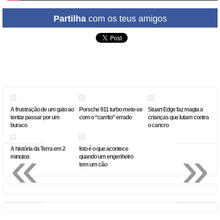
Partilha
com os teus amigos
A frustração de um gato ao
Porsche 911 turbo mete-se
Stuart Edge faz magia a
tentar passar por um
com o “carrito” errado
crianças que lutam contra
buraco
o cancro
«
»
A história da Terra em 2
Isto é o que acontece
minutos
quando um engenheiro
tem um cão