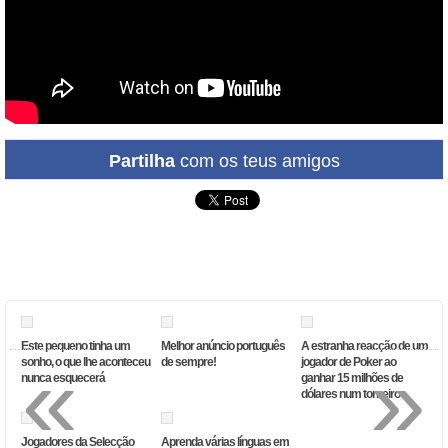
Partilha
com os teus amigos
Este pequeno tinha um
Melhor anúncio português
A estranha reacção de um
«
»
sonho, o que lhe aconteceu
de sempre!
jogador de Poker ao
nunca esquecerá
ganhar 15 milhões de
dólares num torneiro
Jogadores da Selecção
Aprenda várias línguas em