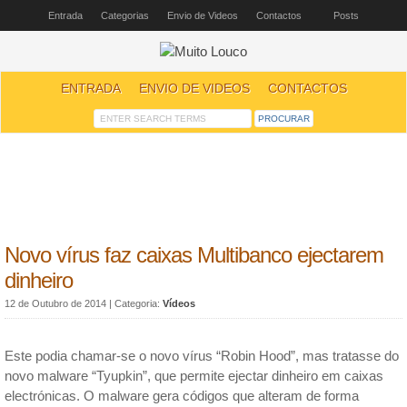
Entrada
Categorias
Envio de Videos
Contactos
Posts
ENTRADA
ENVIO DE VIDEOS
CONTACTOS
Novo vírus faz caixas Multibanco ejectarem
dinheiro
12 de Outubro de 2014
| Categoria:
Vídeos
Este podia chamar-se o novo vírus “Robin Hood”, mas tratasse do
novo malware “Tyupkin”, que permite ejectar dinheiro em caixas
electrónicas. O malware gera códigos que alteram de forma