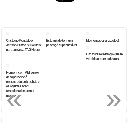
Cristiano Ronaldo e
Este miúdo tem um
Momentos engraçados!
Jenson Button “em duelo”
pescoço super flexível
para a marca TAG Heuer
Um truque de magia que te
vai deixar sem palavras
Homem com Alzheimer
desaparecido é
encontrado pela polícia e
«
»
os agentes ficam
emocionados com o
motivo