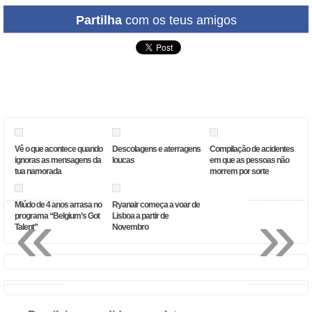
Partilha
com os teus amigos
Vê o que acontece quando
Descolagens e aterragens
Compilação de acidentes
ignoras as mensagens da
loucas
em que as pessoas não
tua namorada
morrem por sorte
«
»
Miúdo de 4 anos arrasa no
Ryanair começa a voar de
programa “Belgium’s Got
Lisboa a partir de
Talent”
Novembro