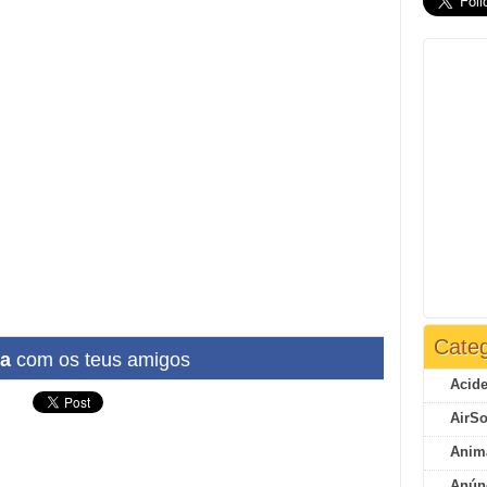
Categ
ha
com os teus amigos
Acide
AirSo
Anim
Anún