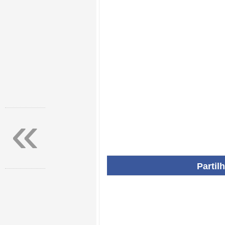
«
Partil