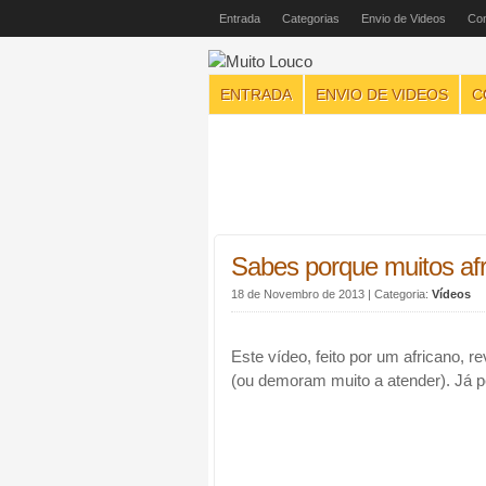
Entrada
Categorias
Envio de Videos
Con
ENTRADA
ENVIO DE VIDEOS
C
Sabes porque muitos af
18 de Novembro de 2013
| Categoria:
Vídeos
Este vídeo, feito por um africano, 
(ou demoram muito a atender). Já p