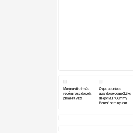
Menino vê o irmão
O que acontece
recém nascido pela
quando se come 2.3kg
primeira vez!
de gomas “Gummy
Bears” sem açucar