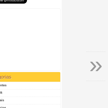
»
orias
ntes
ft
ais
cios