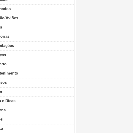
hados
ão/Aviões
os
orias
ilações
ças
orto
tenimento
sos
r
s e Dicas
ens
vel
ca