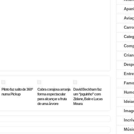
Apan
Aviaç
Carr
Categ
Comp
Crian
Desp
Entre
Famo
Piloto faz salto de 360º
Cabra corajosa arranja
David Beckham faz
Humo
numa Pickup
forma espectacular
um “joguinho” com
para alcançar a fruta
Zidane, Bale e Lucas
Ideia
de uma árvore
Moura
Imag
Incrí
Músi