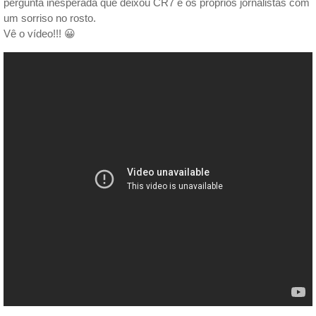
pergunta inesperada que deixou CR7 e os próprios jornalistas com
um sorriso no rosto.
Vê o vídeo!!! 😀