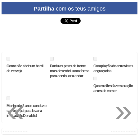
Partilha
com os teus amigos
Como não abrir um barril
Partiu as patas da frente
Compilação de entrevistas
de cerveja
mas descobriu uma forma
engraçadas!
para continuar a andar
Quatro cães fazem oração
antes de comer
«
»
Menino de 8 anos conduz o
carro do pai para levar a
irmã ao McDonald’s!