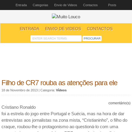
Entrada
Categorias
Envio de Videos
Contactos
Posts
ENTRADA
ENVIO DE VIDEOS
CONTACTOS
Filho de CR7 rouba as atenções para ele
18 de Novembro de 2013
| Categoria:
Vídeos
comentário(s)
Cristiano Ronaldo
foi a estrela do jogo entre Portugal e Suécia, mas na hora de dar
entrevistas aos jornalistas na zona mista, “Cristianinho”, o filho do
craque, roubou-lhe o protagonismo ao questioná-lo com uma