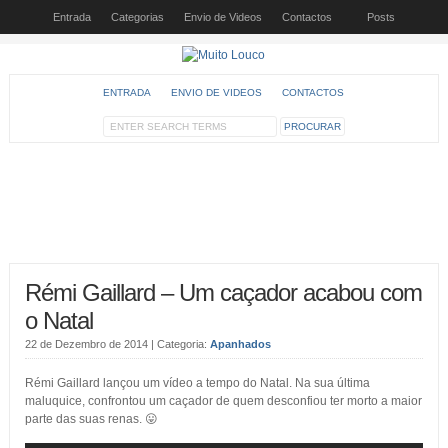
Entrada
Categorias
Envio de Videos
Contactos
Posts
ENTRADA
ENVIO DE VIDEOS
CONTACTOS
Rémi Gaillard – Um caçador acabou com
o Natal
22 de Dezembro de 2014
| Categoria:
Apanhados
Rémi Gaillard lançou um vídeo a tempo do Natal. Na sua última
maluquice, confrontou um caçador de quem desconfiou ter morto a maior
parte das suas renas. 😛