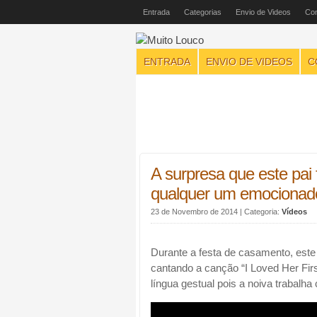
Entrada
Categorias
Envio de Videos
Con
ENTRADA
ENVIO DE VIDEOS
C
A surpresa que este pai 
qualquer um emocionad
23 de Novembro de 2014
| Categoria:
Vídeos
Durante a festa de casamento, este
cantando a canção “I Loved Her Fir
língua gestual pois a noiva trabalha