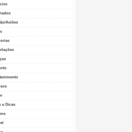
cios
hados
ão/Aviões
os
orias
ilações
ças
orto
tenimento
sos
r
s e Dicas
ens
vel
ca