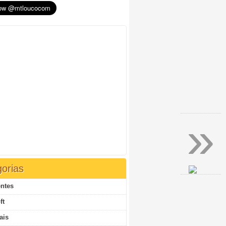
»
orias
ntes
ft
ais