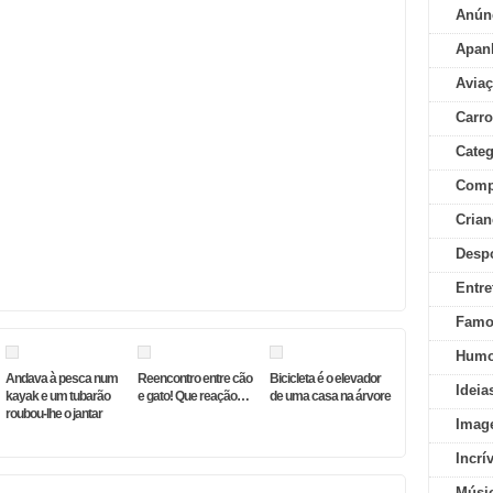
Anún
Apan
Aviaç
Carr
Categ
Comp
Crian
Desp
Entre
Famo
Humo
Andava à pesca num
Reencontro entre cão
Bicicleta é o elevador
Ideia
kayak e um tubarão
e gato! Que reação…
de uma casa na árvore
roubou-lhe o jantar
Imag
Incrí
Músi