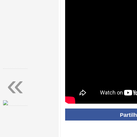
«
Partil