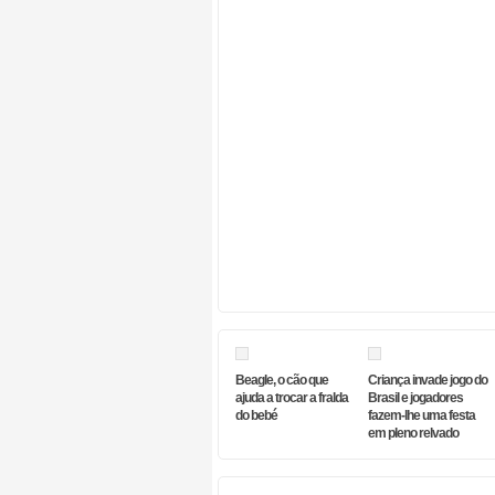
Beagle, o cão que
Criança invade jogo do
ajuda a trocar a fralda
Brasil e jogadores
do bebé
fazem-lhe uma festa
em pleno relvado