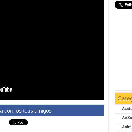
Categ
Acide
ha
com os teus amigos
AirSo
Anim