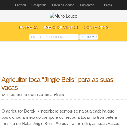
Entrada
Categorias
Envio de Videos
Contactos
Posts
ENTRADA
ENVIO DE VIDEOS
CONTACTOS
Agricultor toca “Jingle Bells” para as suas
vacas
12 de Dezembro de 2014
| Categoria:
Vídeos
O agricultor Derek Klingenberg sentou-se na sua cadeira que
posicionou a meio do campo e começou a tocar no trompete a
música de Natal Jingle Bells. Ao ouvir a melodia, as suas vacas