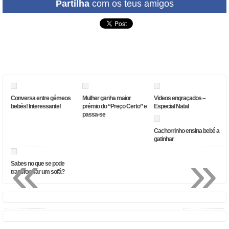
Partilha
com os teus amigos
Conversa entre gémeos
Mulher ganha maior
Videos engraçados –
bebés! Interessante!
prémio do “Preço Certo” e
Especial Natal
passa-se
Cachorrinho ensina bebé a
gatinhar
«
»
Sabes no que se pode
transformar um sofá?