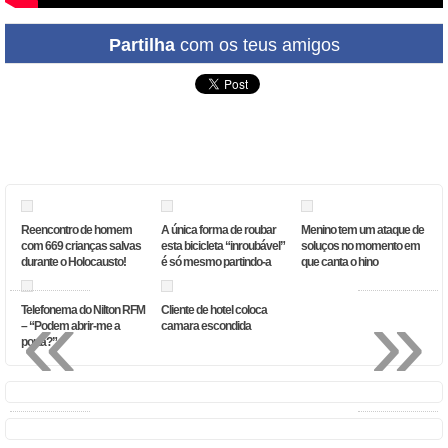
Partilha
com os teus amigos
Reencontro de homem
A única forma de roubar
Menino tem um ataque de
com 669 crianças salvas
esta bicicleta “inroubável”
soluços no momento em
durante o Holocausto!
é só mesmo partindo-a
que canta o hino
«
»
Telefonema do Nilton RFM
Cliente de hotel coloca
– “Podem abrir-me a
camara escondida
porta?”