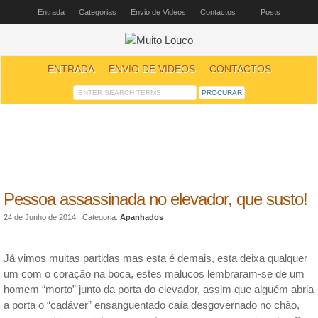
Entrada
Categorias
Envio de Videos
Contactos
Posts
ENTRADA
ENVIO DE VIDEOS
CONTACTOS
Pessoa assassinada no elevador, que susto!
24 de Junho de 2014
| Categoria:
Apanhados
Já vimos muitas partidas mas esta é demais, esta deixa qualquer
um com o coração na boca, estes malucos lembraram-se de um
homem “morto” junto da porta do elevador, assim que alguém abria
a porta o “cadáver” ensanguentado caía desgovernado no chão,