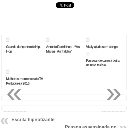
Grande dançarino de Hip-
António Raminhos – “As
Vitaly ajuda sem abrigo
Hop
Marias: As fraldas”
Passear de carro à beira
de uma falésia
«
»
Melhores momentos da TV
Portuguesa 2016
Escrita hipnotizante
Pessoa assassinada no