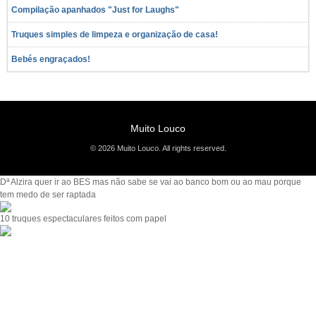
Compilação apanhados "Just for Laughs"
Truques simples de limpeza e organização de casa!
Bebés engraçados!
Muito Louco
© 2026 Muito Louco. All rights reserved.
Dª Alzira quer ir ao BES mas não sabe se vai ao banco bom ou ao mau porque
tem medo de ser raptada
10 truques espectaculares feitos com papel