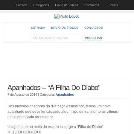
Entrada
Categorias
Envio de Videos
Contactos
Posts
ENTRADA
ENVIO DE VIDEOS
CONTACTOS
Apanhados – “A Filha Do Diabo”
7 de Agosto de 2014
| Categoria:
Apanhados
Dos mesmos criadores do “Palhaço Assassino“, temos um novo
apanhado que deve ter causado algum tipo de transtorno às vítimas
deste apanhado assustador.
Imagina que no meio do escuro te surge a “Filha do Diabo”.
MEDOOOOOOOOO!