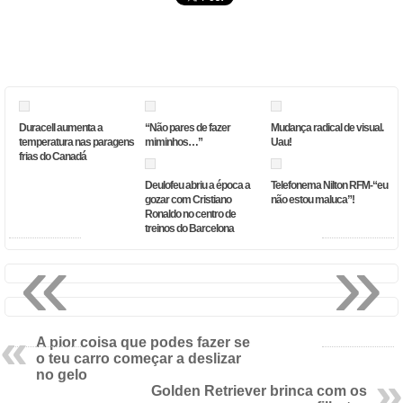
Duracell aumenta a
“Não pares de fazer
Mudança radical de visual.
temperatura nas paragens
miminhos…”
Uau!
frias do Canadá
Deulofeu abriu a época a
Telefonema Nilton RFM-“eu
gozar com Cristiano
não estou maluca”!
Ronaldo no centro de
treinos do Barcelona
«
»
A pior coisa que podes fazer se
o teu carro começar a deslizar
no gelo
Golden Retriever brinca com os