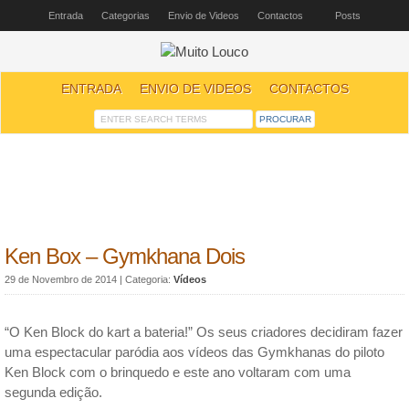
Entrada
Categorias
Envio de Videos
Contactos
Posts
ENTRADA
ENVIO DE VIDEOS
CONTACTOS
Ken Box – Gymkhana Dois
29 de Novembro de 2014
| Categoria:
Vídeos
“O Ken Block do kart a bateria!” Os seus criadores decidiram fazer
uma espectacular paródia aos vídeos das Gymkhanas do piloto
Ken Block com o brinquedo e este ano voltaram com uma
segunda edição.