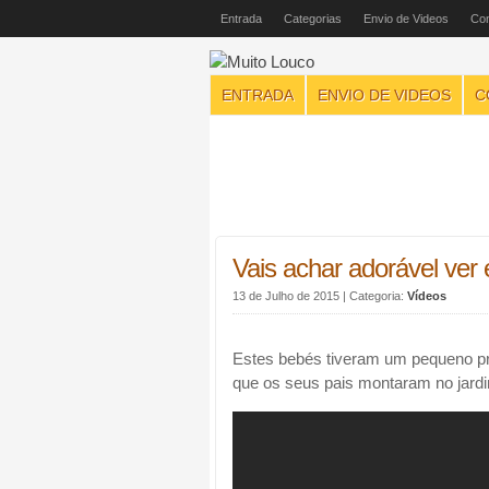
Entrada
Categorias
Envio de Videos
Con
ENTRADA
ENVIO DE VIDEOS
C
Vais achar adorável ver
13 de Julho de 2015
| Categoria:
Vídeos
Estes bebés tiveram um pequeno 
que os seus pais montaram no jardi