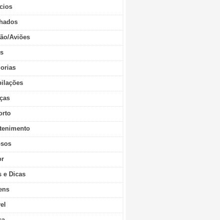
cios
hados
ão/Aviões
os
orias
ilações
ças
orto
tenimento
sos
r
s e Dicas
ens
vel
ca