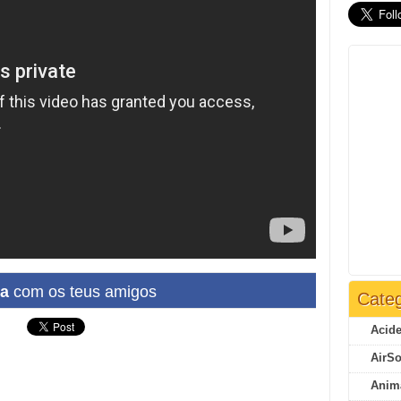
ha
com os teus amigos
Categ
Acide
AirSo
Anim