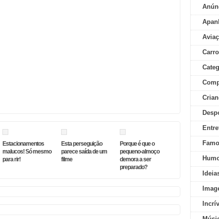
Anún
Apan
Aviaç
Carr
Categ
Comp
Crian
Desp
Entre
Famo
Estacionamentos
Esta perseguição
Porque é que o
malucos! Só mesmo
parece saída de um
pequeno-almoço
Humo
para rir!
filme
demora a ser
preparado?
Ideia
Imag
Incrí
Músi