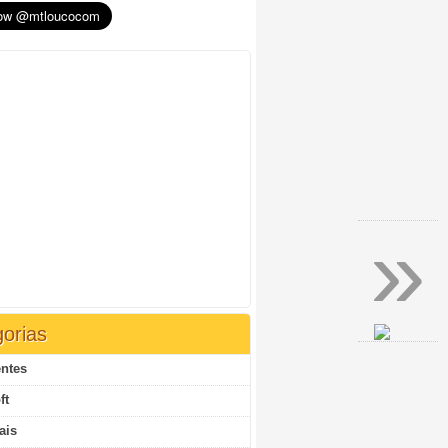
»
orias
ntes
ft
ais