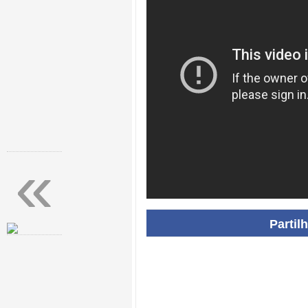
«
Partil