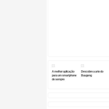
A melhor aplicação
Descobre a arte do
para um smartphone
Buugeng
de sempre