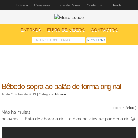
Entrada
Categorias
Envio de Videos
Contactos
Posts
ENTRADA
ENVIO DE VIDEOS
CONTACTOS
Bêbedo sopra ao balão de forma original
16 de Outubro de 2013
| Categoria:
Humor
comentário(s)
Não há muitas
palavras… Esta de chorar a rir… até os policias se partem a rir. 😀