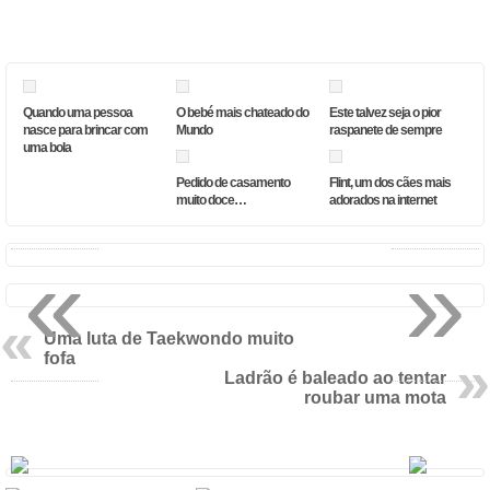
Quando uma pessoa
O bebé mais chateado do
Este talvez seja o pior
nasce para brincar com
Mundo
raspanete de sempre
uma bola
Pedido de casamento
Flint, um dos cães mais
muito doce…
adorados na internet
«
»
Uma luta de Taekwondo muito
fofa
Ladrão é baleado ao tentar
roubar uma mota