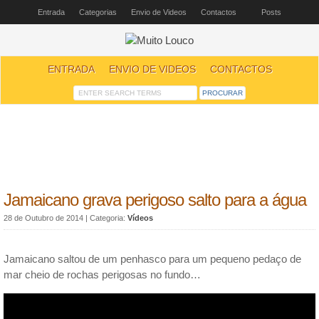
Entrada
Categorias
Envio de Videos
Contactos
Posts
ENTRADA
ENVIO DE VIDEOS
CONTACTOS
Jamaicano grava perigoso salto para a água
28 de Outubro de 2014
| Categoria:
Vídeos
Jamaicano saltou de um penhasco para um pequeno pedaço de
mar cheio de rochas perigosas no fundo…