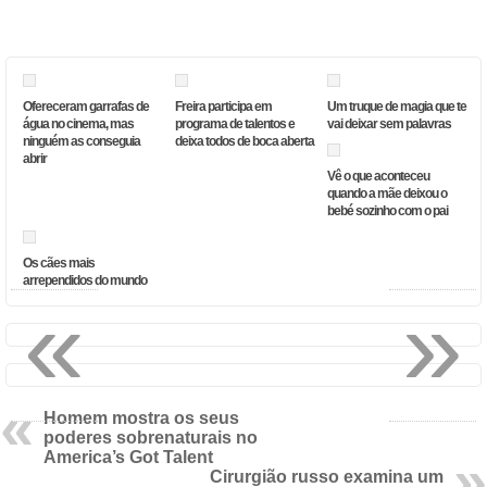
Ofereceram garrafas de
Freira participa em
Um truque de magia que te
água no cinema, mas
programa de talentos e
vai deixar sem palavras
ninguém as conseguia
deixa todos de boca aberta
abrir
Vê o que aconteceu
quando a mãe deixou o
bebé sozinho com o pai
Os cães mais
arrependidos do mundo
«
»
Homem mostra os seus
poderes sobrenaturais no
America’s Got Talent
Cirurgião russo examina um