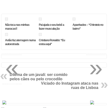
Não toca nas minhas
Pai ajuda o seu bebé a
Apanhados – “O tiroteio no
maracas!!
fazer musculação
bairro”
Avião faz aterragem numa
Cristiano Ronaldo: “Eu
autoestrada
estou aqui”
«
»
Dilema de um javali: ser comido
pelos cães ou pelo crocodilo
Viciado do Instagram ataca nas
ruas de Lisboa