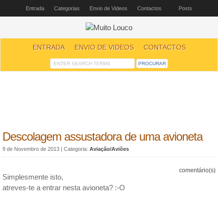
Entrada
Categorias
Envio de Videos
Contactos
Posts
ENTRADA
ENVIO DE VIDEOS
CONTACTOS
Descolagem assustadora de uma avioneta
9 de Novembro de 2013
| Categoria:
Aviação/Aviões
comentário(s)
Simplesmente isto,
atreves-te a entrar nesta avioneta? :-O