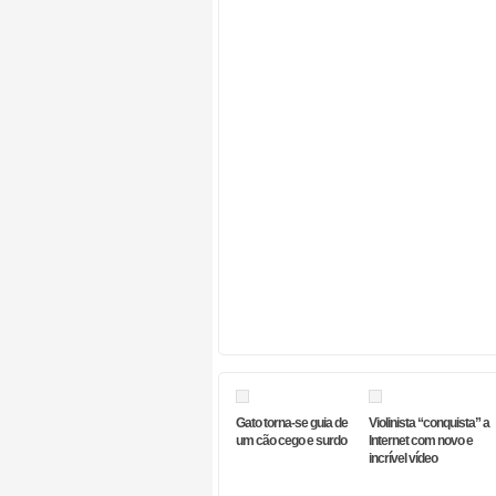
Gato torna-se guia de
Violinista “conquista” a
um cão cego e surdo
Internet com novo e
incrível vídeo