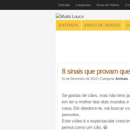
Entrada
Categorias
Envio de Videos
Con
ENTRADA
ENVIO DE VIDEOS
C
8 sinais que provam que 
31 de Dezembro de 2013
| Categoria:
Animais
Se gostas de cães, mas não tens jar
em ter o melhor dos dois mundos e 
casa. Ele obedece-te, vai buscar coi
passeios.
Este vídeo é o espectacular cresci
pensa como um cão. 😀