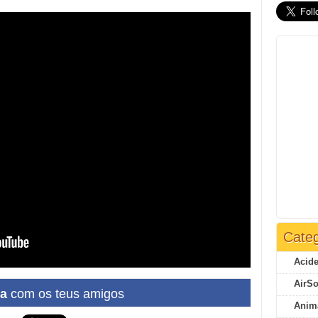
Categ
Acide
AirSo
ha
com os teus amigos
Anim