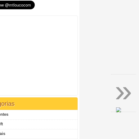
»
orias
ntes
ft
ais