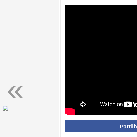
«
Partil