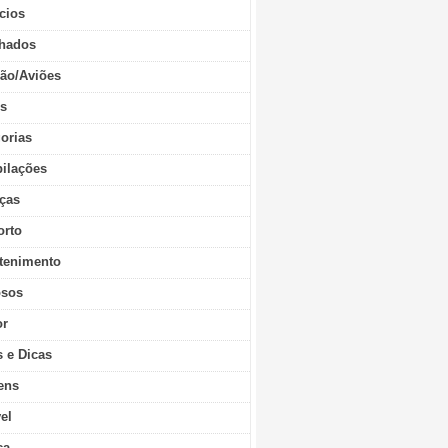
cios
hados
ão/Aviões
os
orias
ilações
ças
orto
tenimento
sos
r
s e Dicas
ens
vel
ca