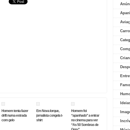
Anún
Apan
Aviaç
Carr
Categ
Comp
Crian
Desp
Entre
Famo
Humo
Ideia
Homem tenta fazer
Em Nova Iorque,
Homem foi
Imag
drift numa estrada
jornalista congela t-
“apanhado” a entrar
com gelo
shirt
no cinema para ver
Incrí
“As 50 Sombras de
Grey”
Músi