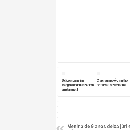
8 dicas para tirar
O teu tempo é o melhor
fotografias brutais com
presente deste Natal
o telemóvel
Menina de 9 anos deixa júri 