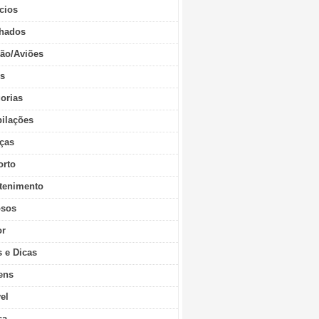
cios
hados
ão/Aviões
os
orias
ilações
ças
orto
tenimento
sos
r
s e Dicas
ens
vel
ca