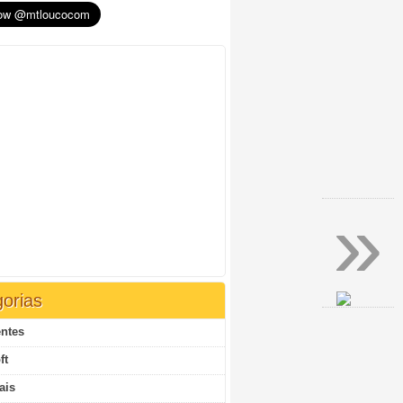
»
orias
ntes
ft
ais