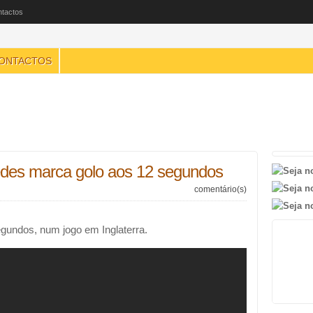
tactos
ONTACTOS
redes marca golo aos 12 segundos
comentário(s)
gundos, num jogo em Inglaterra.