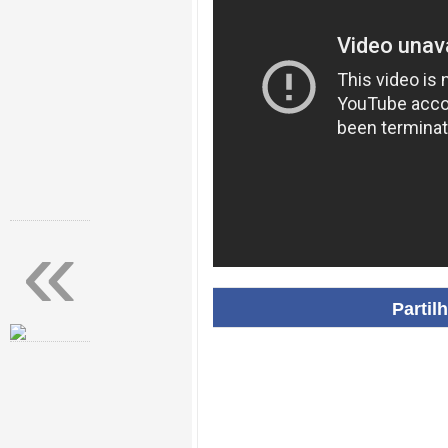
«
Partil