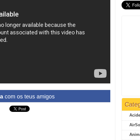
ha
com os teus amigos
Categ
Acide
AirSo
Anim