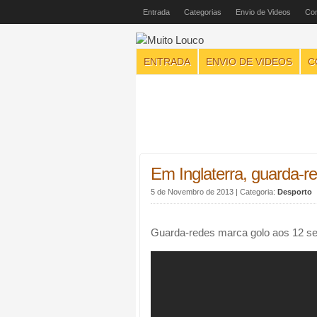
Entrada
Categorias
Envio de Videos
Con
ENTRADA
ENVIO DE VIDEOS
C
Em Inglaterra, guarda-
5 de Novembro de 2013
| Categoria:
Desporto
Guarda-redes marca golo aos 12 se