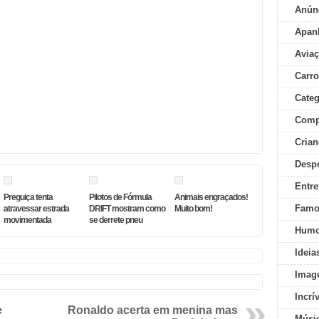
Anún
Apan
Aviaç
Carr
Categ
Comp
Crian
Desp
Entre
Preguiça tenta
Pilotos de Fórmula
Animais engraçados!
Famo
atravessar estrada
DRIFT mostram como
Muito bom!
movimentada
se derrete pneu
Humo
Ideia
Imag
Incrí
e
Ronaldo acerta em menina mas
Músi