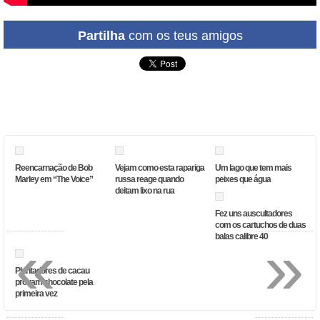
Partilha
com os teus amigos
Reencarnação de Bob
Vejam como esta rapariga
Um lago que tem mais
Marley em “The Voice”
russa reage quando
peixes que água
deitam lixo na rua
Fez uns auscultadores
com os cartuchos de duas
«
»
balas calibre 40
Plantadores de cacau
provam chocolate pela
primeira vez