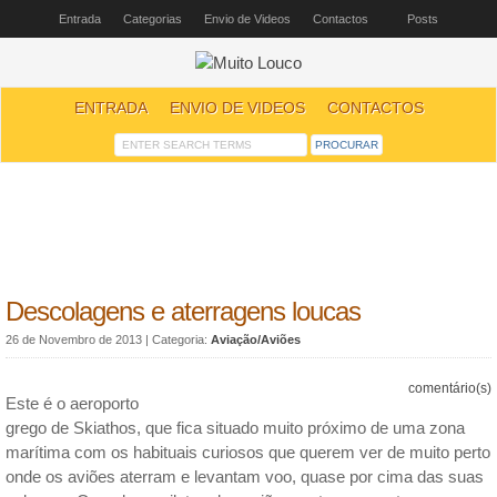
Entrada
Categorias
Envio de Videos
Contactos
Posts
ENTRADA
ENVIO DE VIDEOS
CONTACTOS
Descolagens e aterragens loucas
26 de Novembro de 2013
| Categoria:
Aviação/Aviões
comentário(s)
Este é o aeroporto
grego de Skiathos, que fica situado muito próximo de uma zona
marítima com os habituais curiosos que querem ver de muito perto
onde os aviões aterram e levantam voo, quase por cima das suas