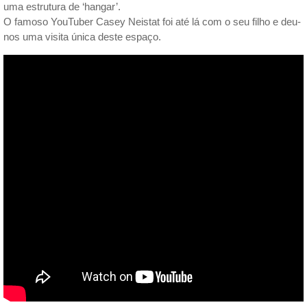
uma estrutura de ‘hangar’.
O famoso YouTuber Casey Neistat foi até lá com o seu filho e deu-
nos uma visita única deste espaço.