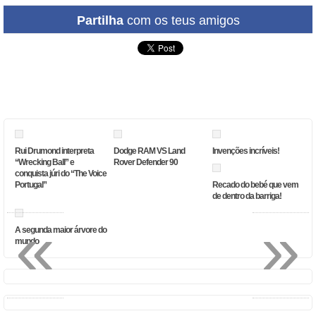
Partilha
com os teus amigos
Rui Drumond interpreta
Dodge RAM VS Land
Invenções incríveis!
“Wrecking Ball” e
Rover Defender 90
conquista júri do “The Voice
Portugal”
Recado do bebé que vem
de dentro da barriga!
«
»
A segunda maior árvore do
mundo