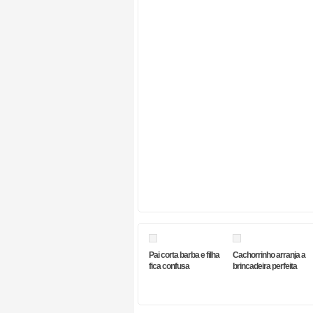
Pai corta barba e filha
Cachorrinho arranja a
fica confusa
brincadeira perfeita