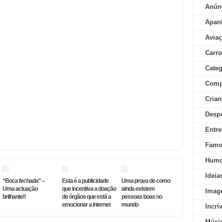
Anún
Apan
Aviaç
Carr
Categ
Comp
Crian
Desp
Entre
Famo
Humo
Ideia
“Boca fechada” –
Esta é a publicidade
Uma prova de como
Uma actuação
que incentiva a doação
ainda existem
Imag
brilhante!!
de órgãos que está a
pessoas boas no
emocionar a internet
mundo
Incrí
Músi