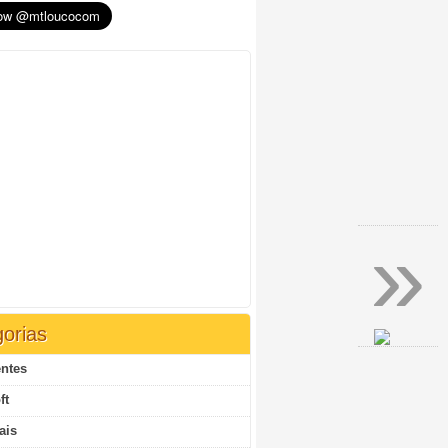
»
orias
ntes
ft
ais