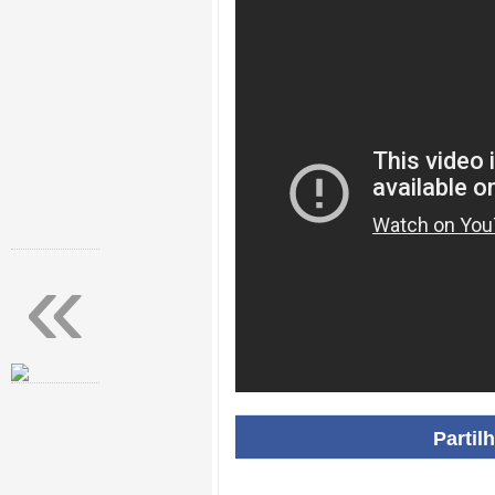
«
Partil