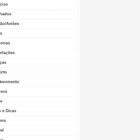
cios
hados
ão/Aviões
os
orias
ilações
ças
orto
tenimento
sos
r
s e Dicas
ens
vel
ca