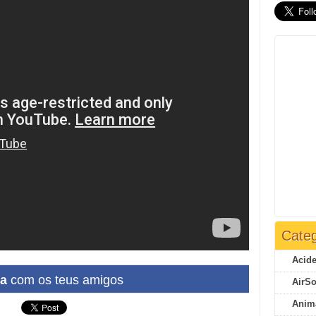
Categ
Acide
ha
com os teus amigos
AirSo
Anim