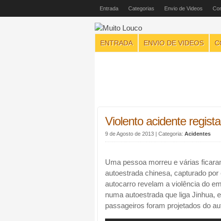
Entrada
Categorias
Envio de Videos
Con
ENTRADA
ENVIO DE VIDEOS
C
Violento acidente regist
9 de Agosto de 2013
| Categoria:
Acidentes
Uma pessoa morreu e várias ficara
autoestrada chinesa, capturado por 
autocarro revelam a violência do 
numa autoestrada que liga Jinhua, 
passageiros foram projetados do au