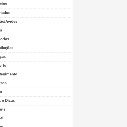
cios
hados
ão/Aviões
os
orias
ilações
ças
orto
tenimento
sos
r
s e Dicas
ens
vel
ca