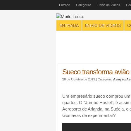
Entrada
Categorias
Envio de Videos
Con
ENTRADA
ENVIO DE VIDEOS
C
Sueco transforma avião
28 de Outubro de 2013
| Categoria:
Aviação/Av
Um empresário sueco comprou um B
quartos. O “Jumbo Hostel”, é assim
Aeroporto de Arlanda, na Suécia, e
Gostavas de experimentar?