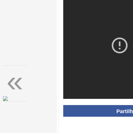
«
Partil