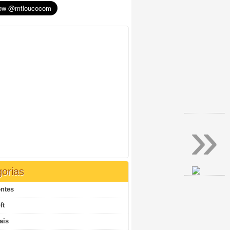
»
orias
ntes
ft
ais