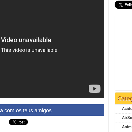
Categ
Acide
ha
com os teus amigos
AirSo
Anim