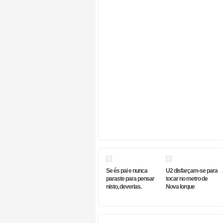
Se és pai e nunca
U2 disfarçam-se para
paraste para pensar
tocar no metro de
nisto, deverias.
Nova Iorque