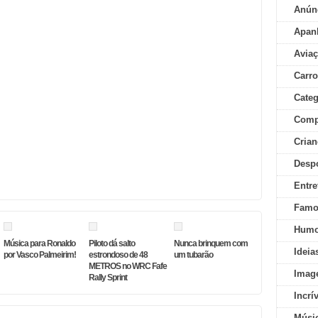
Anún
Apan
Aviaç
Carr
Categ
Comp
Crian
Desp
Entre
Famo
Humo
Música para Ronaldo
Piloto dá salto
Nunca brinquem com
Ideia
por Vasco Palmeirim!
estrondoso de 48
um tubarão
METROS no WRC Fafe
Imag
Rally Sprint
Incrí
Músi