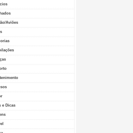
cios
hados
ão/Aviões
os
orias
ilações
ças
orto
tenimento
sos
r
s e Dicas
ens
vel
ca