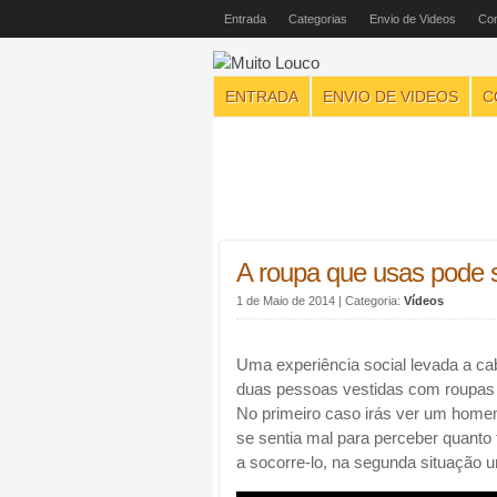
Entrada
Categorias
Envio de Videos
Con
ENTRADA
ENVIO DE VIDEOS
C
A roupa que usas pode s
1 de Maio de 2014
| Categoria:
Vídeos
Uma experiência social levada a ca
duas pessoas vestidas com roupas 
No primeiro caso irás ver um home
se sentia mal para perceber quan
a socorre-lo, na segunda situação 