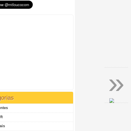
»
orias
ntes
ft
ais