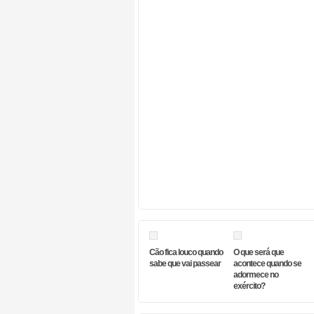
Cão fica louco quando
O que será que
sabe que vai passear
acontece quando se
adormece no
exército?