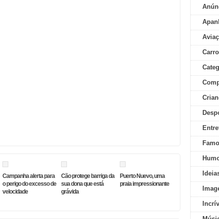
Anún
Apan
Aviaç
Carr
Categ
Comp
Crian
Desp
Entre
Famo
Humo
Ideia
Campanha alerta para
Cão protege barriga da
Puerto Nuevo, uma
o perigo do excesso de
sua dona que está
praia impressionante
Imag
velocidade
grávida
Incrí
Músi