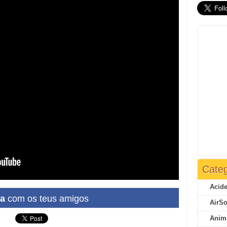
Categ
Acide
ha
com os teus amigos
AirSo
Anim