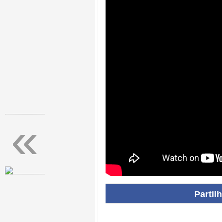
«
Partil