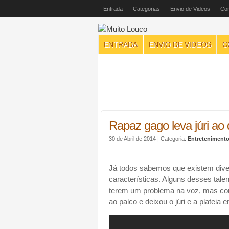
Entrada
Categorias
Envio de Videos
Con
ENTRADA
ENVIO DE VIDEOS
C
Rapaz gago leva júri ao d
30 de Abril de 2014
| Categoria:
Entreteniment
Já todos sabemos que existem diver
características. Alguns desses talen
terem um problema na voz, mas com
ao palco e deixou o júri e a plateia 