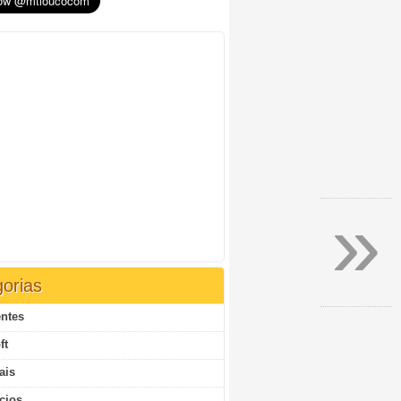
»
orias
ntes
ft
ais
cios