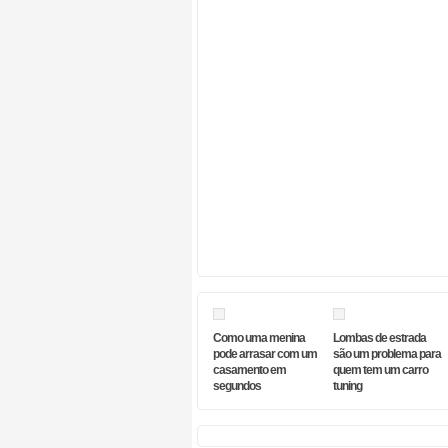
Como uma menina
Lombas de estrada
pode arrasar com um
são um problema para
casamento em
quem tem um carro
segundos
tuning