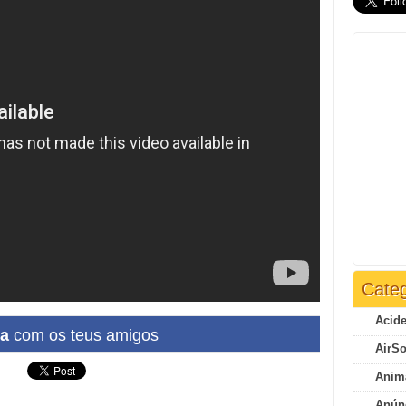
Categ
Acide
ha
com os teus amigos
AirSo
Anim
Anún