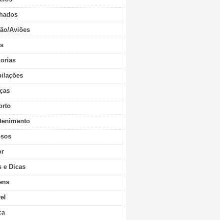
hados
ão/Aviões
os
orias
ilações
ças
orto
tenimento
sos
r
s e Dicas
ens
vel
ca