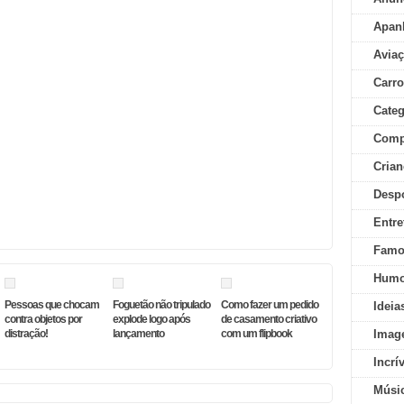
Apan
Aviaç
Carr
Categ
Comp
Crian
Desp
Entre
Famo
Humo
Pessoas que chocam
Foguetão não tripulado
Como fazer um pedido
Ideia
contra objetos por
explode logo após
de casamento criativo
distração!
lançamento
com um flipbook
Imag
Incrí
Músi