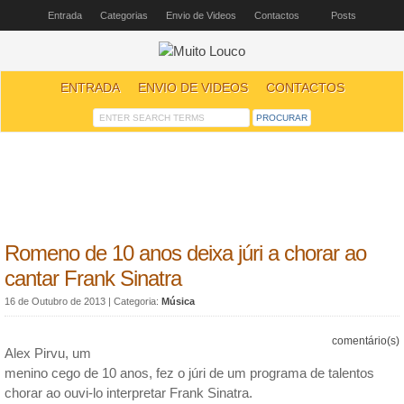
Entrada
Categorias
Envio de Videos
Contactos
Posts
ENTRADA
ENVIO DE VIDEOS
CONTACTOS
Romeno de 10 anos deixa júri a chorar ao
cantar Frank Sinatra
16 de Outubro de 2013
| Categoria:
Música
comentário(s)
Alex Pirvu, um
menino cego de 10 anos, fez o júri de um programa de talentos
chorar ao ouvi-lo interpretar Frank Sinatra.