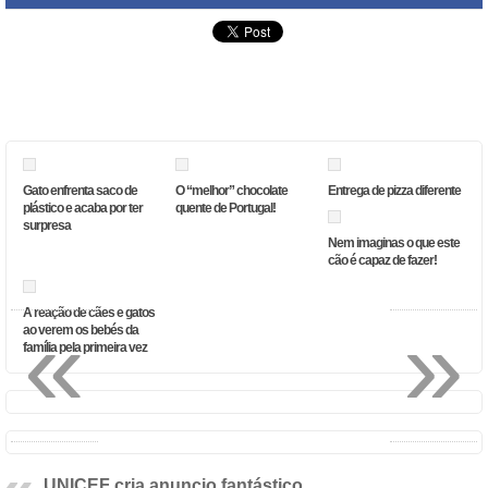
Gato enfrenta saco de
O “melhor” chocolate
Entrega de pizza diferente
plástico e acaba por ter
quente de Portugal!
surpresa
Nem imaginas o que este
cão é capaz de fazer!
A reação de cães e gatos
«
»
ao verem os bebés da
família pela primeira vez
UNICEF cria anuncio fantástico