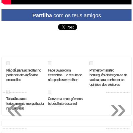
Partilha
com os teus amigos
Não dá para acreditar no
Face Swap com
Primeiro-ministro
poder de elevação dos
estranhos… o resultado
norueguês disfarçou-se de
crocodilos
não podia ser melhor!
taxista para conhecer as
opiniões dos eleitores
«
»
Tubarão ataca
Conversa entre gémeos
furiosamente mergulhador
bebés! Interessante!
na Austrália!