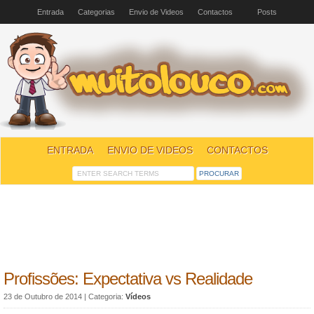
Entrada
Categorias
Envio de Videos
Contactos
Posts
ENTRADA
ENVIO DE VIDEOS
CONTACTOS
Profissões: Expectativa vs Realidade
23 de Outubro de 2014
| Categoria:
Vídeos