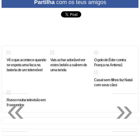
Partilha
com os teus amigos
Vê o que acontece quando
Vais achar adorável ver
O golo de Éder contra
se espeta uma faca na
estes bebés a saírem de
França na Antena1
bateria de um telemóvel
uma tenda
Casal sem filhos faz Natal
com seus cães
«
»
Russo rouba televisão em
9 segundos