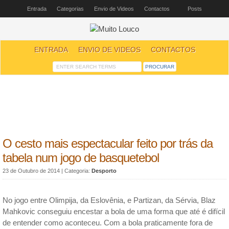
Entrada
Categorias
Envio de Videos
Contactos
Posts
ENTRADA
ENVIO DE VIDEOS
CONTACTOS
O cesto mais espectacular feito por trás da
tabela num jogo de basquetebol
23 de Outubro de 2014
| Categoria:
Desporto
No jogo entre Olimpija, da Eslovênia, e Partizan, da Sérvia, Blaz
Mahkovic conseguiu encestar a bola de uma forma que até é difícil
de entender como aconteceu. Com a bola praticamente fora de