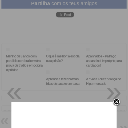
Partilha
com os teus amigos
Menino de 8 anos com
O que é melhor: a escola
Apanhados – Palhaço
paralisia cerebral termina
ou a prisão?
assassino! Impróprio para
prova de triatlo e emociona
cardíacos!
o público
«
»
Aprende a fazer batatas
A “Vaca Louca” dança no
fritas de pacote em casa
Hipermercado
Maria João Pires em apuros
Boa Semana!