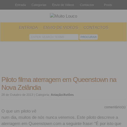
Entrada
Categorias
Envio de Videos
Contactos
Posts
ENTRADA
ENVIO DE VIDEOS
CONTACTOS
Piloto filma aterragem em Queenstown na
Nova Zelândia
28 de Outubro de 2013
| Categoria:
Aviação/Aviões
comentário(s)
O que um piloto vê
num dia, muitos de nós nunca veremos. Este piloto descreve a
aterragem em Queenstown com a seguinte frase: “É por isto que