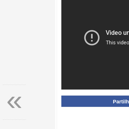
«
Partil