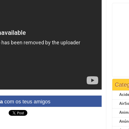
Categ
Acide
ha
com os teus amigos
AirSo
Anim
Anún