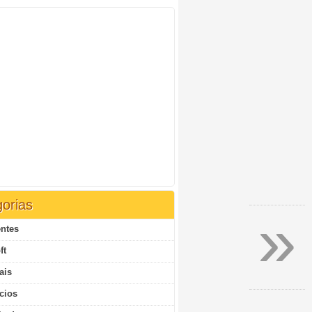
orias
»
ntes
ft
ais
cios