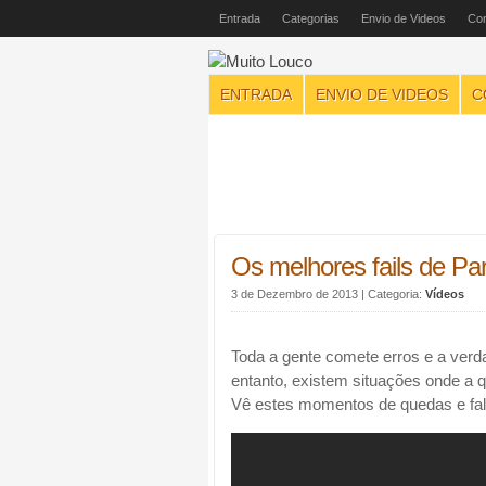
Entrada
Categorias
Envio de Videos
Con
ENTRADA
ENVIO DE VIDEOS
C
Os melhores fails de Pa
3 de Dezembro de 2013
| Categoria:
Vídeos
Toda a gente comete erros e a verd
entanto, existem situações onde a q
Vê estes momentos de quedas e falh