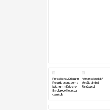
Por acidente, Cristiano
“Amar pelos dois”
Ronaldo acerta com a
Versão pimba!
bola num miúdo e no
Fantástico!
fim oferece-lhe a sua
camisola