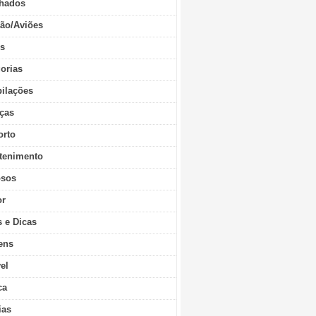
hados
ão/Aviões
os
orias
ilações
ças
orto
tenimento
sos
r
s e Dicas
ens
vel
ca
ias