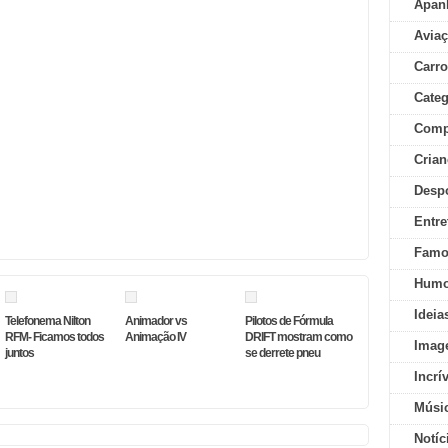
Apan
Aviaç
Carr
Categ
Comp
Crian
Desp
Entre
Famo
Humo
Ideia
Telefonema Nilton
Animador vs
Pilotos de Fórmula
RFM- Ficamos todos
Animação IV
DRIFT mostram como
Imag
juntos
se derrete pneu
Incrí
Músi
Notíc