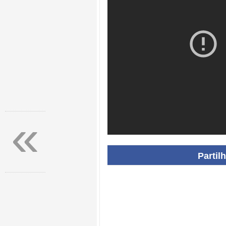
«
Partil