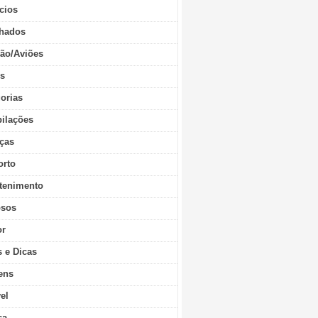
cios
hados
ão/Aviões
os
orias
ilações
ças
orto
tenimento
sos
r
s e Dicas
ens
vel
ca