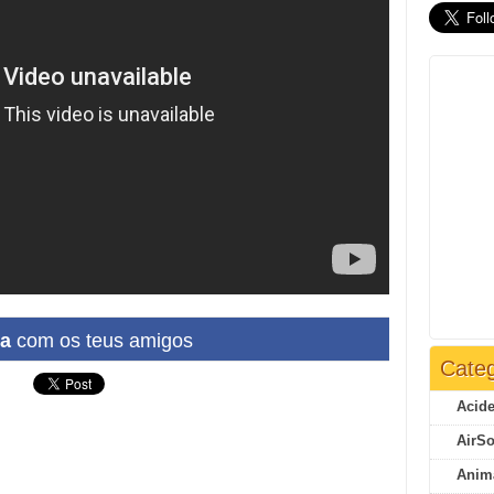
ha
com os teus amigos
Categ
Acide
AirSo
Anim