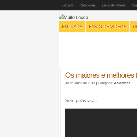
Entrada
Categorias
Envio de Videos
Con
ENTRADA
ENVIO DE VIDEOS
C
Os maiores e melhores 
30 de Julho de 2013
| Categoria:
Acidentes
Sem palavras…