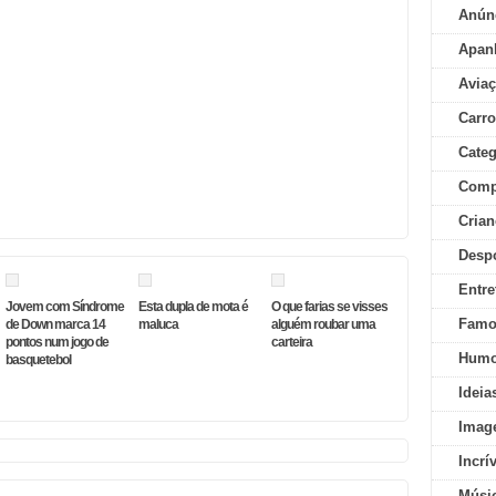
Anún
Apan
Aviaç
Carr
Categ
Comp
Crian
Desp
Entre
Jovem com Síndrome
Esta dupla de mota é
O que farias se visses
Famo
de Down marca 14
maluca
alguém roubar uma
pontos num jogo de
carteira
Humo
basquetebol
Ideia
Imag
Incrí
Músi