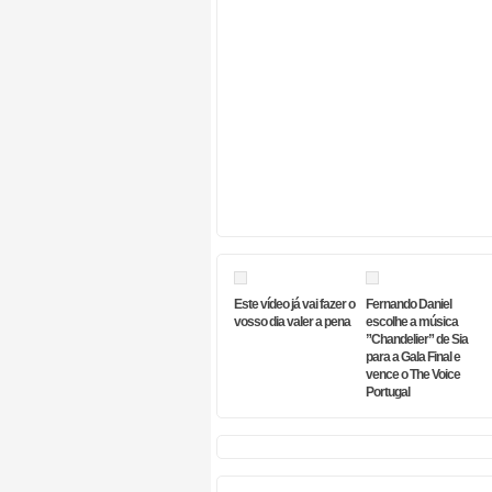
Este vídeo já vai fazer o
Fernando Daniel
vosso dia valer a pena
escolhe a música
”Chandelier” de Sia
para a Gala Final e
vence o The Voice
Portugal