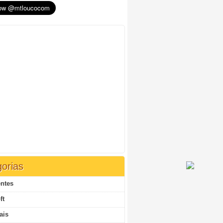
orias
ntes
ft
ais