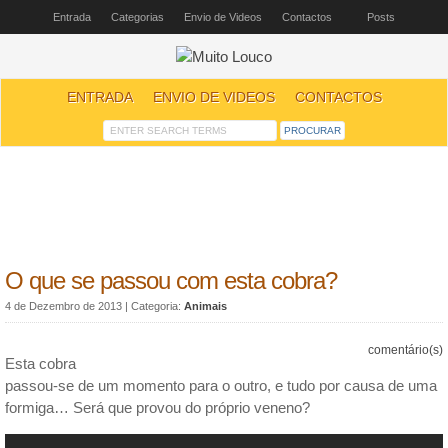
Entrada
Categorias
Envio de Videos
Contactos
Posts
ENTRADA
ENVIO DE VIDEOS
CONTACTOS
O que se passou com esta cobra?
4 de Dezembro de 2013
| Categoria:
Animais
comentário(s)
Esta cobra
passou-se de um momento para o outro, e tudo por causa de uma
formiga… Será que provou do próprio veneno?