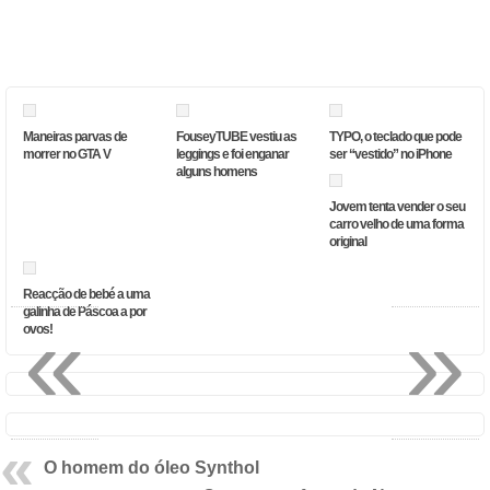
Maneiras parvas de
FouseyTUBE vestiu as
TYPO, o teclado que pode
morrer no GTA V
leggings e foi enganar
ser “vestido” no iPhone
alguns homens
Jovem tenta vender o seu
carro velho de uma forma
original
Reacção de bebé a uma
«
»
galinha de Páscoa a por
ovos!
O homem do óleo Synthol