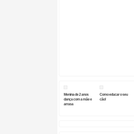
Menina de 2 anos
Como educar o seu
dança com a mãe e
cão!
arrasa