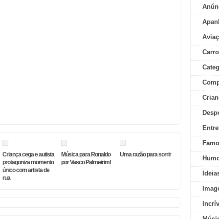
Anún
Apan
Aviaç
Carr
Categ
Comp
Crian
Desp
Entre
Famo
Criança cega e autista
Música para Ronaldo
Uma razão para sorrir
Humo
protagoniza momento
por Vasco Palmeirim!
único com artista de
Ideia
rua
Imag
Incrí
Músi