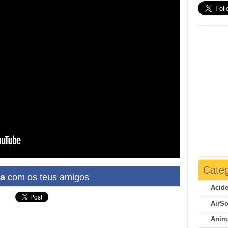
Categ
ha
com os teus amigos
Acide
AirSo
Anim