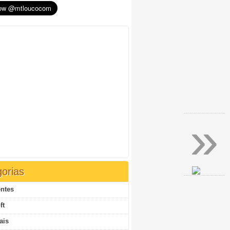
»
orias
ntes
ft
ais