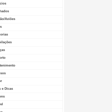
cios
hados
ão/Aviões
os
orias
ilações
ças
orto
tenimento
sos
r
s e Dicas
ens
vel
ca