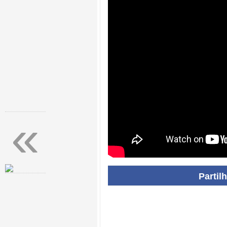
«
Partil