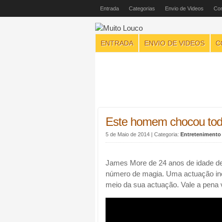
Entrada
Categorias
Envio de Videos
Con
ENTRADA
ENVIO DE VIDEOS
C
Este homem chocou toda
5 de Maio de 2014
| Categoria:
Entretenimento
James More de 24 anos de idade de
número de magia. Uma actuação inc
meio da sua actuação. Vale a pena 