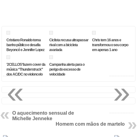
Cristiano Ronaldo toma
Ciclista recusa ultrapassar
Chris tem 16 anos e
banho público e desafia
rival com a bicicleta
transformou o seu corpo
Beyoncé e Jennifer Lopez
avariada
em apenas 1 ano
’2CELLOS’ fazem cover da
Campanha alerta para o
música “Thunderstruck”
perigo do excesso de
dos AC/DC no violoncelo
velocidade
«
»
O aquecimento sensual de
Michelle Jenneke
Homem com mãos de martelo