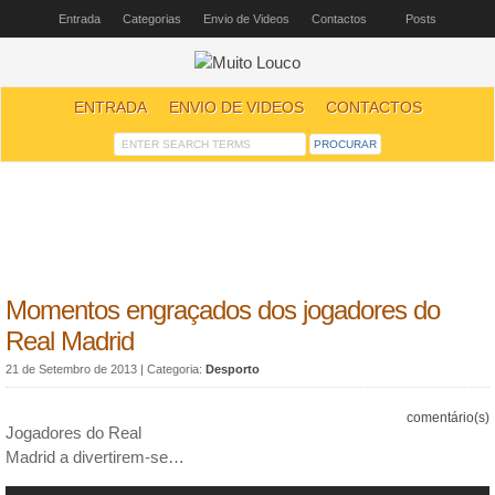
Entrada
Categorias
Envio de Videos
Contactos
Posts
ENTRADA
ENVIO DE VIDEOS
CONTACTOS
Momentos engraçados dos jogadores do
Real Madrid
21 de Setembro de 2013
| Categoria:
Desporto
comentário(s)
Jogadores do Real
Madrid a divertirem-se…