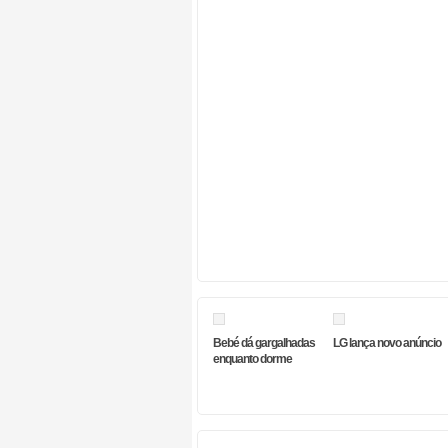
Bebé dá gargalhadas
LG lança novo anúncio
enquanto dorme