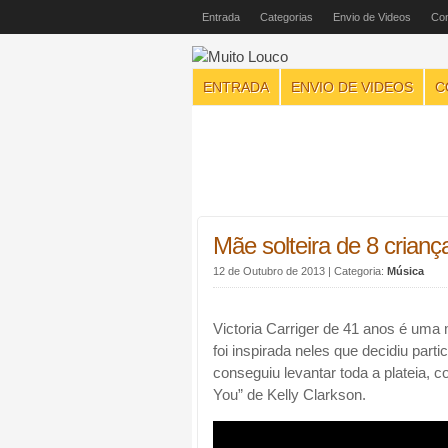
Entrada
Categorias
Envio de Videos
Con
ENTRADA
ENVIO DE VIDEOS
C
Mãe solteira de 8 crianç
12 de Outubro de 2013
| Categoria:
Música
Victoria Carriger de 41 anos é uma m
foi inspirada neles que decidiu par
conseguiu levantar toda a plateia,
You” de Kelly Clarkson.