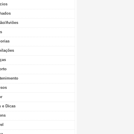
cios
hados
ão/Aviões
os
orias
ilações
ças
orto
tenimento
sos
r
s e Dicas
ens
vel
ca