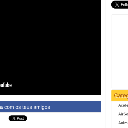
Categ
Acide
ha
com os teus amigos
AirSo
Anim