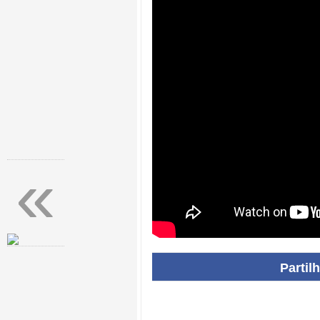
«
Partil