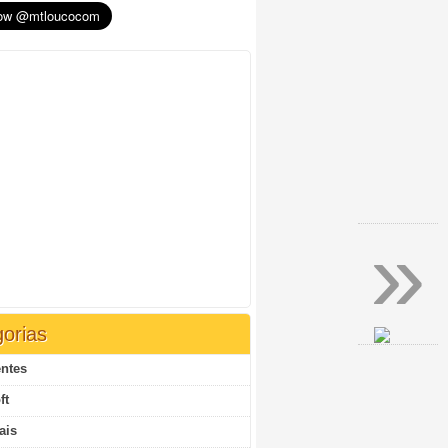
»
orias
ntes
ft
ais