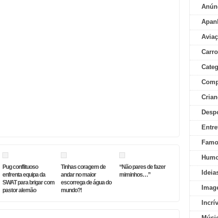
Anún
Apan
Aviaç
Carr
Categ
Comp
Crian
Desp
Entre
Famo
Humo
Pug conflituoso
Tinhas coragem de
“Não pares de fazer
Ideia
enfrenta equipa da
andar no maior
miminhos…”
SWAT para brigar com
escorrega de água do
Imag
pastor alemão
mundo?!
Incrí
Músi