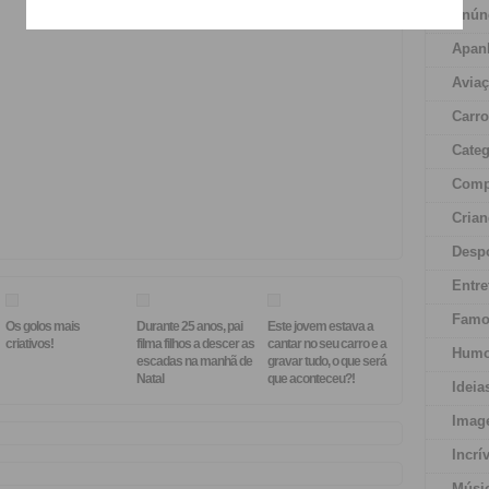
Anún
Apan
Aviaç
Carr
Categ
Comp
Crian
Desp
Entre
Famo
Os golos mais
Durante 25 anos, pai
Este jovem estava a
criativos!
filma filhos a descer as
cantar no seu carro e a
Humo
escadas na manhã de
gravar tudo, o que será
Natal
que aconteceu?!
Ideia
Imag
Incrí
Músi