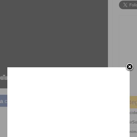
ha
com os teus amigos
Categ
Acide
AirSo
Anim