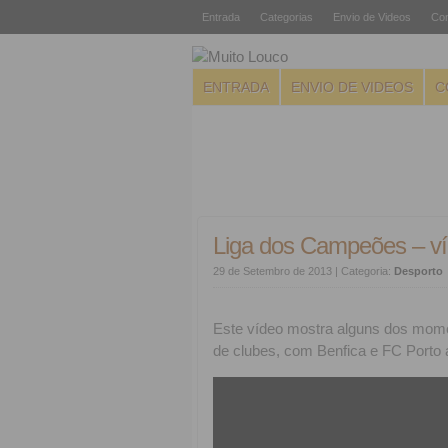
Entrada
Categorias
Envio de Videos
Con
ENTRADA
ENVIO DE VIDEOS
C
Liga dos Campeões – v
29 de Setembro de 2013
| Categoria:
Desporto
Este vídeo mostra alguns dos mome
de clubes, com Benfica e FC Porto