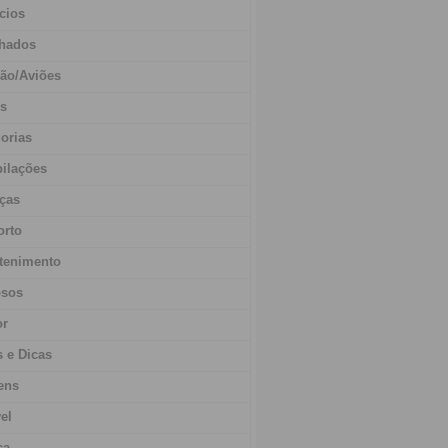
cios
hados
ão/Aviões
os
orias
ilações
ças
orto
tenimento
sos
r
s e Dicas
ens
vel
ca