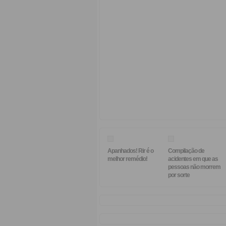
Apanhados! Rir é o
Compilação de
melhor remédio!
acidentes em que as
pessoas não morrem
por sorte