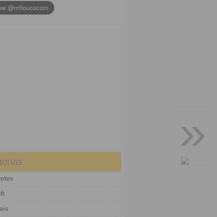
»
orias
ntes
ft
ais