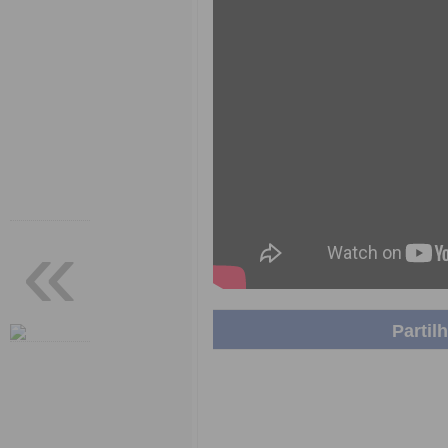
«
Partil