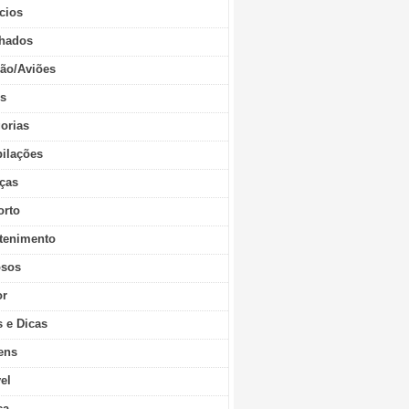
cios
hados
ão/Aviões
os
orias
ilações
ças
orto
tenimento
sos
r
s e Dicas
ens
vel
ca