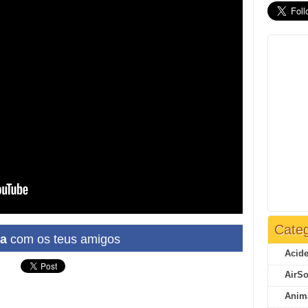
Categ
ha
com os teus amigos
Acide
AirSo
Anim