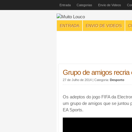
Entrada
Categorias
Envio de Videos
Con
ENTRADA
ENVIO DE VIDEOS
C
Grupo de amigos recria 
27 de Julho de 2014
| Categoria:
Desporto
Os adeptos do jogo FIFA da Electro
um grupo de amigos que se juntou p
EA Sports.