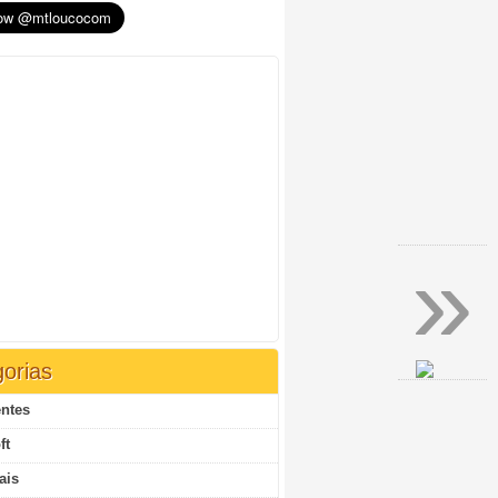
»
orias
ntes
ft
ais