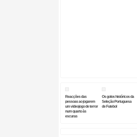
Reacções das
Os golos históricos da
pessoas ao jogarem
Seleção Portuguesa
um videojogo de terror
de Futebol
num quarto às
escuras