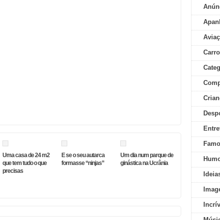
Anún
Apan
Aviaç
Carr
Categ
Comp
Crian
Desp
Entre
Famo
Uma casa de 24 m2
E se o seu autarca
Um dia num parque de
Humo
que tem tudo o que
formasse “ninjas”
ginástica na Ucrânia
precisas
Ideia
Imag
Incrí
Músi