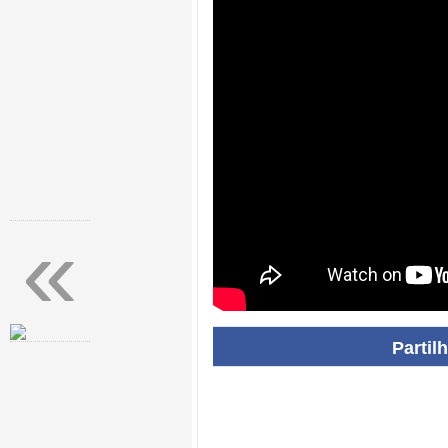
«
Partil