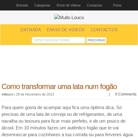
Entrada
Categorias
Envio de Videos
Contactos
Posts
ENTRADA
ENVIO DE VIDEOS
CONTACTOS
Como transformar uma lata num fogão
|
0 Comments
mtlouco
|
28 de Novembro de 2013
Para quem gosta de acampar aqui fica uma óptima dica. Só
precisas de uma lata de cerveja ou de refrigerantes, de uma
navalha ou tesoura para ficar mais perfeito, e de um pouco de
álcool. Em 10 minutos fazes um autêntico fogão que te vai
desenrascar para cozinhares a tua comida ou para ferveres água