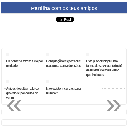
Partilha
com os teus amigos
Os homens fazem tudo por
Compilação de gatos que
Este puto arranjou uma
um beijo!
roubam a cama dos cães
forma de se vingar (e fugir)
de um miúdo mais velho
que lhe bateu
Aviões desafiam a lei da
Não existem curvas para
«
»
gravidade por causa do
Kubica?
vento