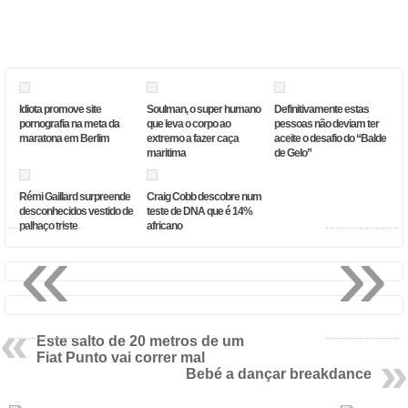
Idiota promove site
Soulman, o super humano
Definitivamente estas
pornografia na meta da
que leva o corpo ao
pessoas não deviam ter
maratona em Berlim
extremo a fazer caça
aceite o desafio do “Balde
maritima
de Gelo”
Rémi Gaillard surpreende
Craig Cobb descobre num
desconhecidos vestido de
teste de DNA que é 14%
palhaço triste
africano
«
»
Este salto de 20 metros de um
Fiat Punto vai correr mal
Bebé a dançar breakdance