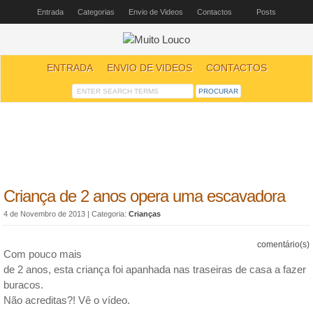
Entrada
Categorias
Envio de Videos
Contactos
Posts
ENTRADA
ENVIO DE VIDEOS
CONTACTOS
Criança de 2 anos opera uma escavadora
4 de Novembro de 2013
| Categoria:
Crianças
comentário(s)
Com pouco mais
de 2 anos, esta criança foi apanhada nas traseiras de casa a fazer
buracos.
Não acreditas?! Vê o vídeo.