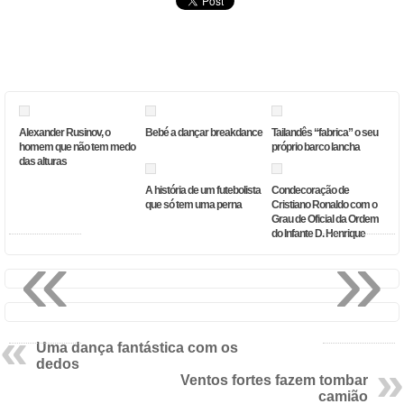
Alexander Rusinov, o
Bebé a dançar breakdance
Tailandês “fabrica” o seu
homem que não tem medo
próprio barco lancha
das alturas
A história de um futebolista
Condecoração de
que só tem uma perna
Cristiano Ronaldo com o
Grau de Oficial da Ordem
do Infante D. Henrique
«
»
Uma dança fantástica com os
dedos
Ventos fortes fazem tombar
camião