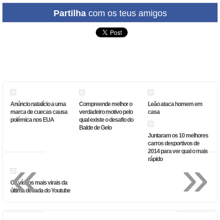
Partilha
com os teus amigos
Anúncio natalício a uma
Compreende melhor o
Leão ataca homem em
marca de cuecas causa
verdadeiro motivo pelo
casa
polémica nos EUA
qual existe o desafio do
Balde de Gelo
Juntaram os 10 melhores
carros desportivos de
2014 para ver qual o mais
«
»
rápido
Os vídeos mais virais da
última década do Youtube