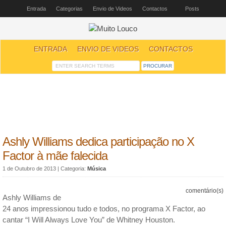
Entrada
Categorias
Envio de Videos
Contactos
Posts
ENTRADA
ENVIO DE VIDEOS
CONTACTOS
Ashly Williams dedica participação no X
Factor à mãe falecida
1 de Outubro de 2013
| Categoria:
Música
comentário(s)
Ashly Williams de
24 anos impressionou tudo e todos, no programa X Factor, ao
cantar “I Will Always Love You” de Whitney Houston.