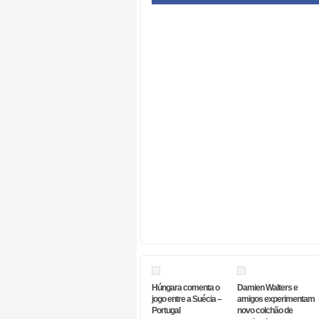
Húngara comenta o
Damien Walters e
jogo entre a Suécia –
amigos experimentam
Portugal
novo colchão de