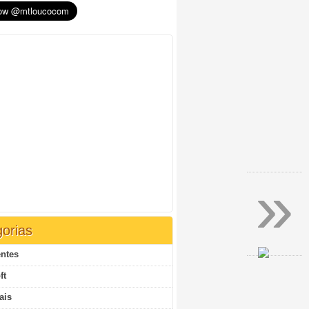
»
orias
ntes
ft
ais