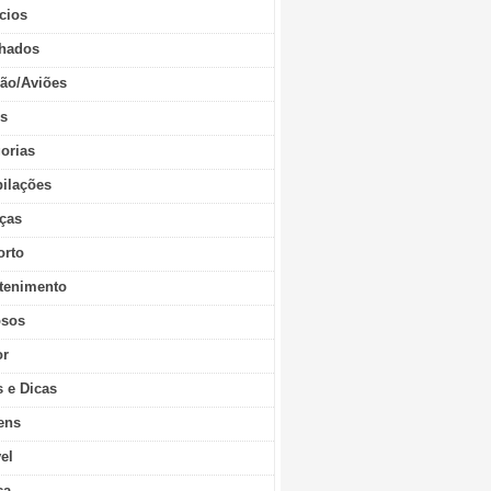
cios
hados
ão/Aviões
os
orias
ilações
ças
orto
tenimento
sos
r
s e Dicas
ens
vel
ca