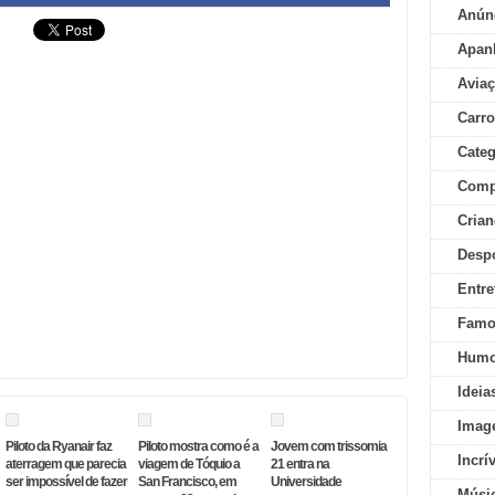
Anún
Apan
Aviaç
Carr
Categ
Comp
Crian
Desp
Entre
Famo
Humo
Ideia
Imag
Piloto da Ryanair faz
Piloto mostra como é a
Jovem com trissomia
Incrí
aterragem que parecia
viagem de Tóquio a
21 entra na
ser impossível de fazer
San Francisco, em
Universidade
Músi