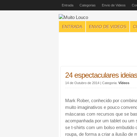
Entrada
Categorias
Envio de Videos
Con
ENTRADA
ENVIO DE VIDEOS
C
24 espectaculares ideia
14 de Outubro de 2014
| Categoria:
Vídeos
Mark Rober, conhecido por combinar 
muito imaginativos e pouco convenc
máscaras com recursos que se ba
acompanhada por um tablet ou um 
se t-shirts com um bolso embutido d
roupa, de forma a criar a ilusão 