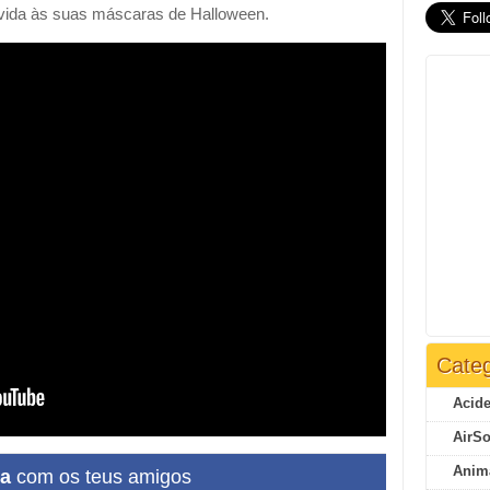
r vida às suas máscaras de Halloween.
Categ
Acide
AirSo
Anim
ha
com os teus amigos