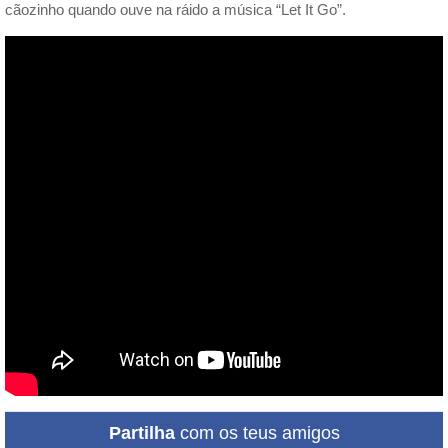
cãozinho quando ouve na ráido a música “Let It Go”.
Partilha
com os teus amigos