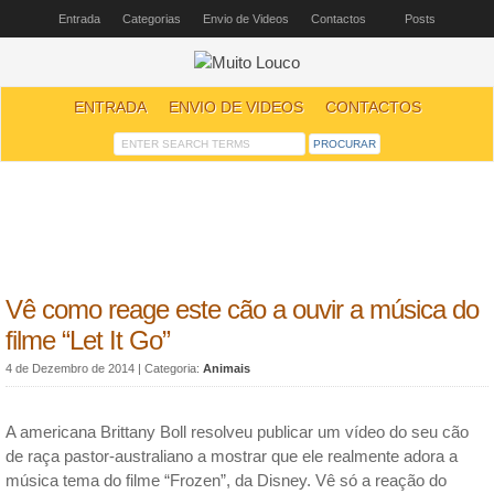
Entrada
Categorias
Envio de Videos
Contactos
Posts
ENTRADA
ENVIO DE VIDEOS
CONTACTOS
Vê como reage este cão a ouvir a música do
filme “Let It Go”
4 de Dezembro de 2014
| Categoria:
Animais
A americana Brittany Boll resolveu publicar um vídeo do seu cão
de raça pastor-australiano a mostrar que ele realmente adora a
música tema do filme “Frozen”, da Disney. Vê só a reação do