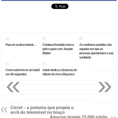
Para rir ou descontrair…
Cristiano Ronaldo marca
As melhores partidas são
golo e goza com Joseph
aquelas em que as
Blatter
pessoas questionam a sua
sanidade
Como adormecer um bebé
Adele dedica o Grammy do
«
»
em 40 segundos
Album do Ano a Beyonce
Cicret – a pulseira que projeta o
ecrã do telemóvel no braço
Amazon instala 15 000 robôs