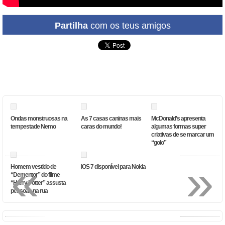
Partilha
com os teus amigos
Ondas monstruosas na
As 7 casas caninas mais
McDonald’s apresenta
tempestade Nemo
caras do mundo!
algumas formas super
criativas de se marcar um
“golo”
«
»
Homem vestido de
IOS 7 disponível para Nokia
“Dementor” do filme
“Harry Potter” assusta
pessoas na rua