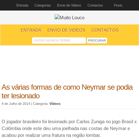
Entrada
Categorias
Envio de Videos
Contactos
Posts
ENTRADA
ENVIO DE VIDEOS
CONTACTOS
As várias formas de como Neymar se podia
ter lesionado
9 de Julho de 2014
| Categoria:
Vídeos
O jogador brasileiro foi lesionado por Carlos Zuniga no jogo Brasil x
Colômbia onde este deu uma joelhada nas costas de Neymar e
acabou por realizar uma fratura na região lombar.