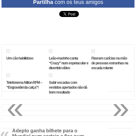
Partilha
com os teus amigos
Um cão habilidoso
Leão-marinho canta
Fizeram carícias na mão
“Crazy” num espetacular e
de pessoas estranhas na
divertido vídeo
escada rolante
Telefonema Nilton RFM –
Subir escadas com
“Engravidei da calça”!
vestidos apertados não dá
bom resultado
«
»
Adepto ganha bilhete para o