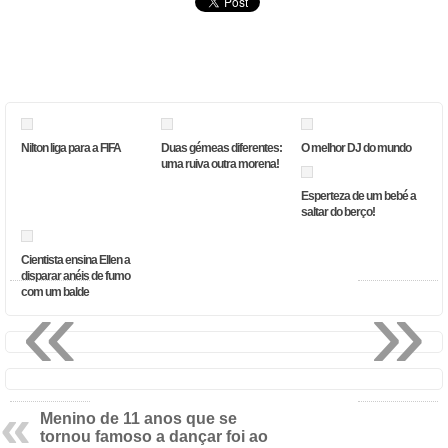
Nilton liga para a FIFA
Duas gémeas diferentes:
O melhor DJ do mundo
uma ruiva outra morena!
Esperteza de um bebé a
saltar do berço!
Cientista ensina Ellen a
disparar anéis de fumo
«
»
com um balde
Menino de 11 anos que se
tornou famoso a dançar foi ao