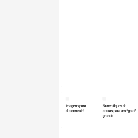
Imagens para
Nunca fiques de
descontrair!
costas para um “gato”
grande