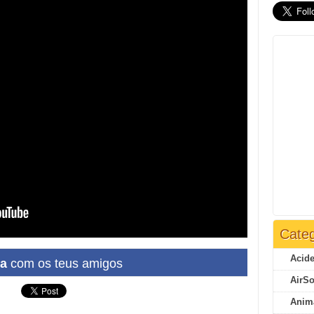
Categ
Acide
ha
com os teus amigos
AirSo
Anim