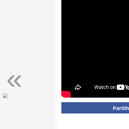
«
Partil