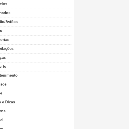
cios
hados
ão/Aviões
os
orias
ilações
ças
orto
tenimento
sos
r
s e Dicas
ens
vel
ca