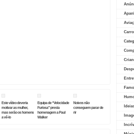
Anún
Apan
Aviaç
Carr
Categ
Comp
Crian
Desp
Entre
Famo
Humo
Este vídeo deveria
Equipa de “Velocidade
Noivos não
Ideia
motivar as mulher,
Furiosa” presta
conseguem parar de
mas serão os homens
homenagem a Paul
rir
Imag
a vê-lo
Walker
Incrí
Músi