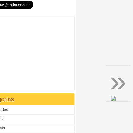
»
orias
ntes
ft
ais