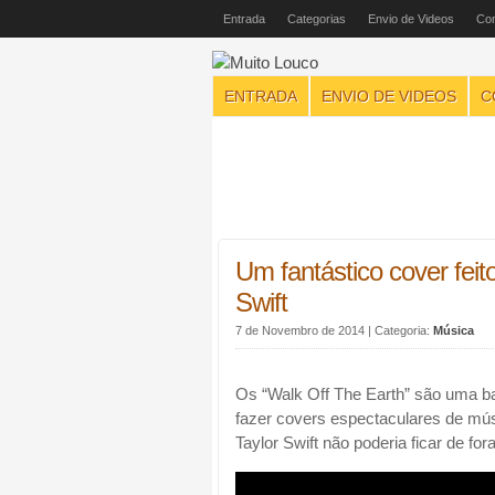
Entrada
Categorias
Envio de Videos
Con
ENTRADA
ENVIO DE VIDEOS
C
Um fantástico cover feit
Swift
7 de Novembro de 2014
| Categoria:
Música
Os “Walk Off The Earth” são uma b
fazer covers espectaculares de músi
Taylor Swift não poderia ficar de fo