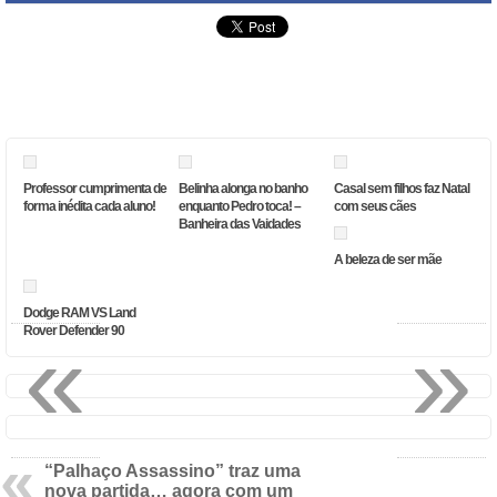
Professor cumprimenta de
Belinha alonga no banho
Casal sem filhos faz Natal
forma inédita cada aluno!
enquanto Pedro toca! –
com seus cães
Banheira das Vaidades
A beleza de ser mãe
Dodge RAM VS Land
«
»
Rover Defender 90
“Palhaço Assassino” traz uma
nova partida… agora com um