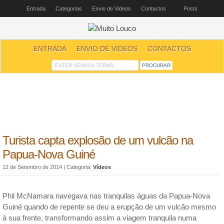
Entrada
Categorias
Envio de Videos
Contactos
Posts
ENTRADA
ENVIO DE VIDEOS
CONTACTOS
Turista capta explosão de um vulcão na
Papua-Nova Guiné
12 de Setembro de 2014
| Categoria:
Vídeos
Phil McNamara navegava nas tranquilas águas da Papua-Nova
Guiné quando de repente se deu a erupção de um vulcão mesmo
à sua frente, transformando assim a viagem tranquila numa