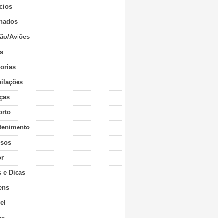
cios
hados
ão/Aviões
os
orias
ilações
ças
orto
tenimento
sos
r
s e Dicas
ens
vel
ca