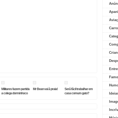
Anún
Apan
Aviaç
Carr
Categ
Comp
Crian
Desp
Entre
Famo
Humo
Militares fazem partida
Mr Bean vai à praia!
Será fácil trabalhar em
a colega dorminhoco
casa comum gato?
Ideia
Imag
Incrí
Músi