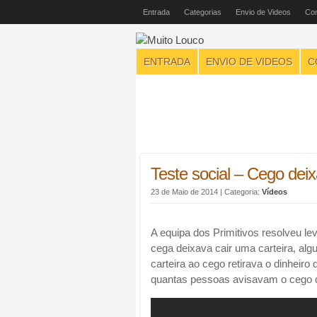
Entrada
Categorias
Envio de Videos
Con
ENTRADA
ENVIO DE VIDEOS
C
Teste social – Cego deixa
23 de Maio de 2014
| Categoria:
Vídeos
A equipa dos Primitivos resolveu 
cega deixava cair uma carteira, al
carteira ao cego retirava o dinheiro
quantas pessoas avisavam o cego q