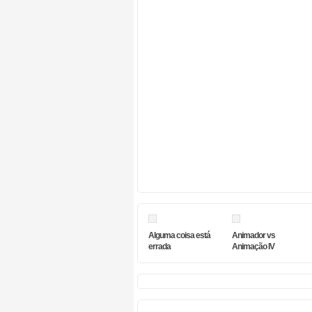
Alguma coisa está
Animador vs
errada
Animação IV