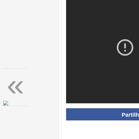
«
Partil