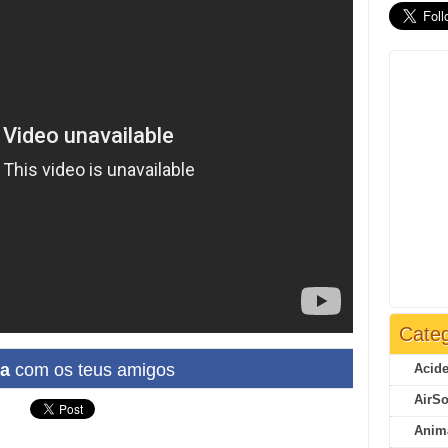
Categ
ha
com os teus amigos
Acide
AirSo
Anim